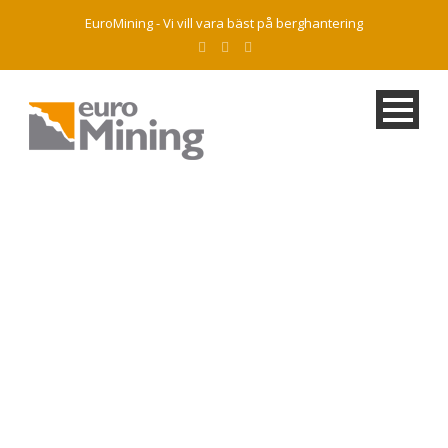
EuroMining - Vi vill vara bäst på berghantering
Krossning Selsvik,
Rosvik