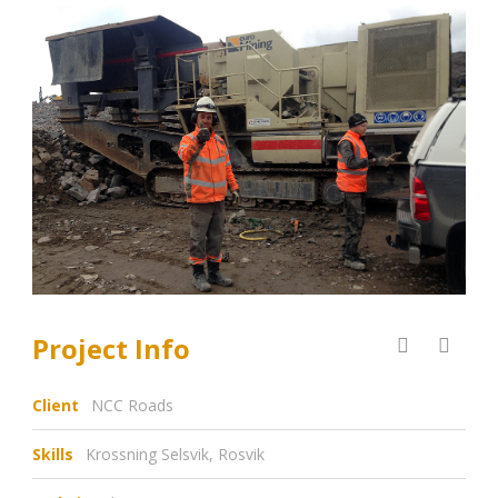
Project Info
Client
NCC Roads
Skills
Krossning Selsvik, Rosvik