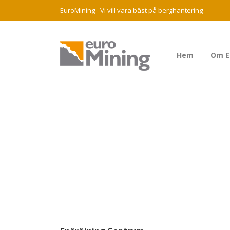
EuroMining - Vi vill vara bäst på berghantering
Hem
Om E
Tagg
Snö