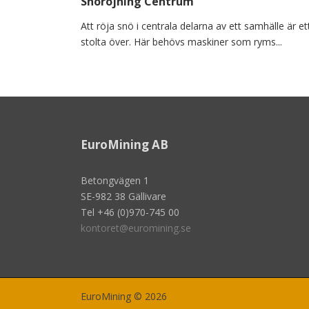
Snöröjning Centrum
Att röja snö i centrala delarna av ett samhälle är e
stolta över. Här behövs maskiner som ryms...
EuroMining AB
Betongvägen 1
SE-982 38 Gällivare
Tel +46 (0)970-745 00
kontoret@euromining.se
EuroMining © 2026