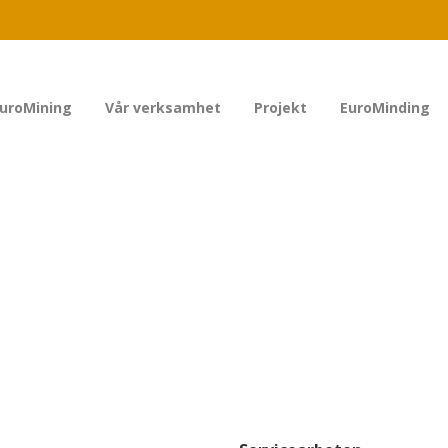
uroMining
Vår verksamhet
Projekt
EuroMinding