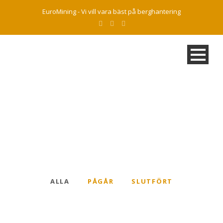
EuroMining - Vi vill vara bäst på berghantering
Projekt
ALLA
PÅGÅR
SLUTFÖRT