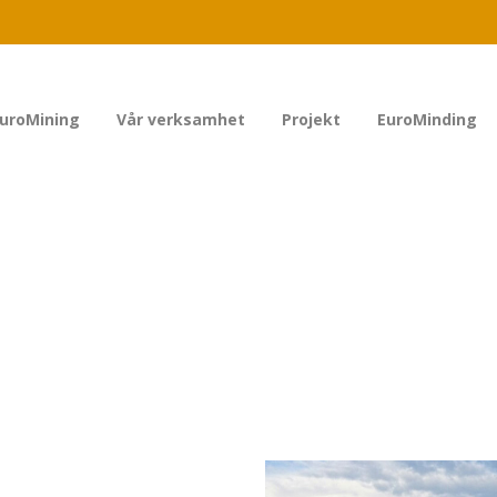
uroMining
Vår verksamhet
Projekt
EuroMinding