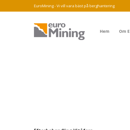
EuroMining - Vi vill vara bäst på berghantering
Hem
Om E
Tagg
Schaktning